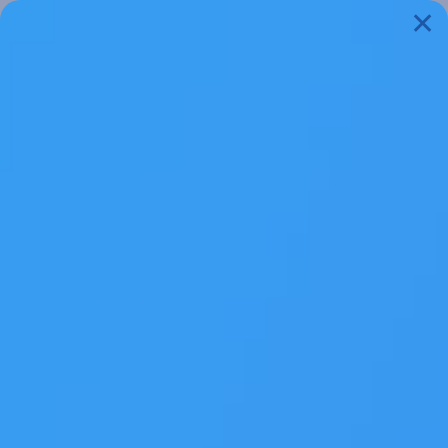
✕
MENU
Siirry sisältöön
Seurahyvinvoinnin
työkalupakki
Edessäsi on Seuratoiminnan työhyvinvoinnin
kehittäminen –hankkeessa luotu Seuraopas –
seurahyvinvoinnin työkalupakki. Oppaaseen on koottu
kaikkien saatavilla olevia materiaaleja eri lähteistä
sekä hankkeen kautta luotua materiaalia. Opas
koostuu viidestä osiosta, joiden sisällön on katsottu
olevan suoraan tai välillisesti yhteydessä seuran
työhyvinvointiin. Opas tarjoaa seuroille työkaluja ja
vinkkejä, joiden avulla urheiluseuran toiminnan