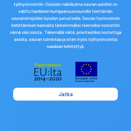
toimintamalleja sekä lisäämällä seurojen johdon ja
työhyvinvointiin. Osioiden näkökulma seuran asioihin on
valittu hankkeen kumppanuusseuroille teettämän
työntekijöiden työhyvinvointi- ja
seuratoimijoiden kyselyn perusteella. Seuran hyvinvoinnin
rekrytointiosaamista.
kehittämisen kannalta tärkeimmäksi teemoiksi nostettiin
Suomessa oli Patentti- ja rekisterihallituksen
nämä viisi osiota. Tekemällä näitä, prioriteetiksi nostettuja
yhdistysrekisterin mukaan vuoden 2019 lopussa
asioita, seuran toimintaa ja siten myös työhyvinvointia
yhteensä 106 418 yhdistystä (PRH 2020).
saadaan kehitettyä.
Urheiluseuroja on lajiliittojen ilmoitusten mukaan noin
10 000, ja niiden jäseninä on yli miljoona suomalaista.
Työhyvinvoinnista puhuttaessa ajattelemme asiaa
yleensä yksittäisen ihmisen näkökulmasta. Vaikka
urheiluseuran muodostavatkin ihmiset, nyt on aika
puhua hyvinvoivasta urheiluseurasta.
Jatka
Lue lisää