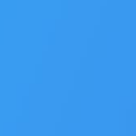
johtaminen ja asioihin varautuminen paranee sekä
toimenpiteiden toteuttaminen kestävällä tavalla
tehostuu. Seuroissa on hyvä tehdä päätös, että
seuratoimijoiden työhyvinvointi on satsaus seuran
tulevaisuuteen.