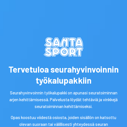
Hankkeesta
Lapin alueen urheiluseuratoimijoille suunnattu
Euroopan unionin rakennerahaston rahoittama Lapin
Koulutuskeskus Redun ja Santasport Lapin
Urheiluopiston Seuratoiminnan työhyvinvoinnin
kehittäminen -hanke käynnistettiin
Tervetuloa seurahyvinvoinnin
koronarajoitusten keskellä maaliskuussa 2020.
työkalupakkiin
Hankkeella on haettu ratkaisua Lapin alueella
toimivien urheiluseurojen työntekijöiden ja
Seurahyvinvoinnin työkalupakki on apunasi seuratoiminnan
vapaaehtoisten työssäjaksamiseen ja työhyvinvointiin
arjen kehittämisessä. Palvelusta löydät tehtäviä ja vinkkejä
seuratyön arjessa. Hankkeen tavoitteena on ollut
seuratoiminnan kehittämiseksi.
parantaa lappilaisissa urheiluseuroissa
työskentelevien henkilöiden työhyvinvointia
Opas koostuu viidestä osiosta, joiden sisällön on katsottu
kehittämällä työn organisoimisen ja johtamisen
olevan suoraan tai välillisesti yhteydessä seuran