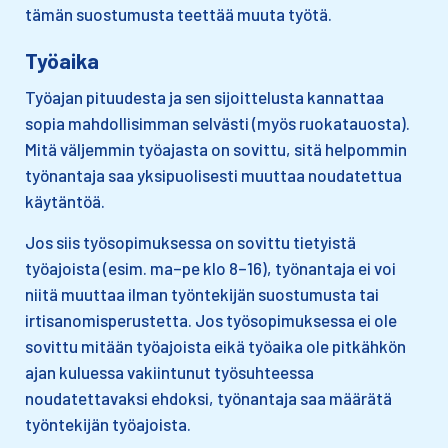
tämän ​suostumusta teettää muuta työtä.
Työaika
Työajan pituudesta ja sen sijoittelusta kannattaa
sopia mahdollisimman selvästi (myös ruokatauosta).
Mitä väljemmin työajasta on sovittu, sitä helpommin
työnantaja saa yksipuolisesti muuttaa noudatettua
käytäntöä.​
Jos siis työsopimuksessa on sovittu tietyistä
työajoista (esim. ma–pe klo 8–16), työnantaja ei voi
niitä muuttaa ilman työntekijän suostumusta tai
irtisanomisperustetta. Jos työsopimuksessa ei ole
sovittu mitään työajoista eikä työaika ole pitkähkön
ajan kuluessa vakiintunut työsuhteessa
noudatettavaksi ehdoksi, työnantaja saa määrätä
työntekijän työajoista.​