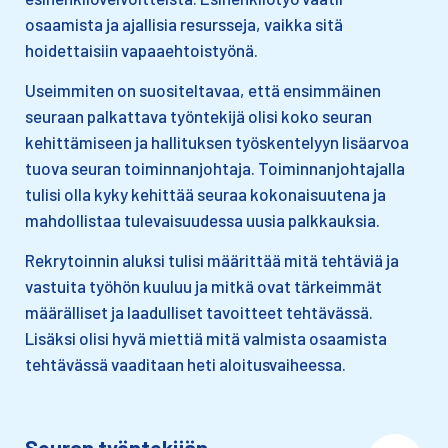
osaamista ja ajallisia resursseja, vaikka sitä
hoidettaisiin vapaaehtoistyönä.
Useimmiten on suositeltavaa, että ensimmäinen
seuraan palkattava työntekijä olisi koko seuran
kehittämiseen ja hallituksen työskentelyyn lisäarvoa
tuova seuran toiminnanjohtaja. Toiminnanjohtajalla
tulisi olla kyky kehittää seuraa kokonaisuutena ja
mahdollistaa tulevaisuudessa uusia palkkauksia.
Rekrytoinnin aluksi tulisi määrittää mitä tehtäviä ja
vastuita työhön kuuluu ja mitkä ovat tärkeimmät
määrälliset ja laadulliset tavoitteet tehtävässä.
Lisäksi olisi hyvä miettiä ​mitä valmista osaamista
tehtävässä vaaditaan heti aloitusvaiheessa.
Seuran työntekijän