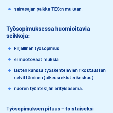
sairasajan palkka TES:n mukaan​.
Työsopimuksessa huomioitavia
seikkoja:
kirjallinen työsopimus​
ei muotovaatimuksia​
lasten kanssa työskentelevien rikostaustan
selvittäminen (oikeusrekisterikeskus)​
nuoren työntekijän erityisasema.
Työsopimuksen pituus – toistaiseksi