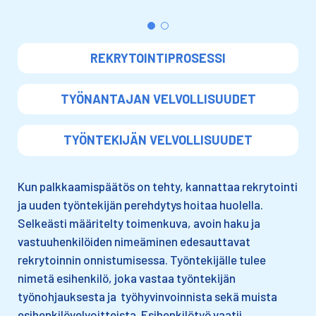
REKRYTOINTIPROSESSI
TYÖNANTAJAN VELVOLLISUUDET
TYÖNTEKIJÄN VELVOLLISUUDET
Kun palkkaamispäätös on tehty, kannattaa rekrytointi
ja uuden työntekijän perehdytys hoitaa huolella.
Selkeästi määritelty toimenkuva, avoin haku ja
vastuuhenkilöiden nimeäminen edesauttavat
rekrytoinnin onnistumisessa. Työntekijälle tulee
nimetä esihenkilö, joka vastaa työntekijän
työnohjauksesta ja työhyvinvoinnista sekä muista
esihenkilövelvoitteista. Esihenkilötyö vaatii