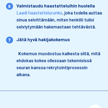
Valmistaudu haastatteluihin huolella​
Laadi haastattelurunko
, joka todella auttaa
sinua selvittämään, miten henkilö tulisi
selviytymään hakemastaan tehtävästä.​
Jätä hyvä hakijakokemus
K
okemus muodostuu kaikesta siitä, mitä
ehdokas kokee ollessaan tekemisissä
seuran kanssa rekrytointiprosessin
aikana.