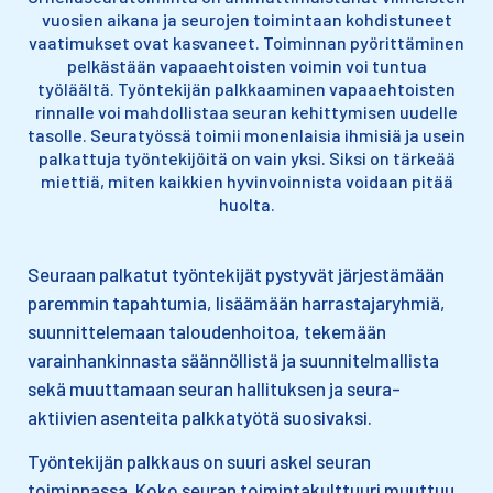
vuosien aikana ja seurojen toimintaan kohdistuneet
vaatimukset ovat kasvaneet. Toiminnan pyörittäminen
pelkästään vapaaehtoisten voimin voi tuntua
työläältä. Työntekijän palkkaaminen vapaaehtoisten
rinnalle voi mahdollistaa seuran kehittymisen uudelle
tasolle. Seuratyössä toimii monenlaisia ihmisiä ja usein
palkattuja työntekijöitä on vain yksi. Siksi on tärkeää
miettiä, miten kaikkien hyvinvoinnista voidaan pitää
huolta.
Seuraan palkatut työntekijät pystyvät järjestämään
paremmin tapahtumia, lisäämään harrastajaryhmiä,
suunnittelemaan taloudenhoitoa, tekemään
varainhankinnasta säännöllistä ja suunnitelmallista
sekä muuttamaan seuran hallituksen ja seura-
aktiivien asenteita palkkatyötä suosivaksi.
Työntekijän palkkaus on suuri askel seuran
toiminnassa. Koko seuran toimintakulttuuri muuttuu,