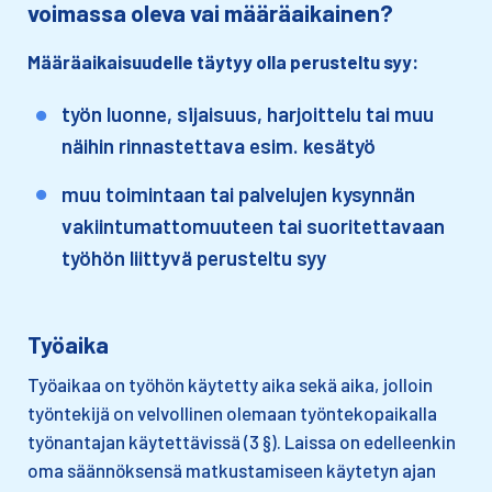
voimassa oleva vai määräaikainen?
Määräaikaisuudelle täytyy olla perusteltu syy:​
työn luonne, sijaisuus, harjoittelu tai muu
näihin rinnastettava esim. kesätyö​
muu toimintaan tai palvelujen kysynnän
vakiintumattomuuteen tai suoritettavaan
työhön liittyvä perusteltu syy
Työaika
Työaikaa on työhön käytetty aika sekä aika, jolloin
työntekijä on velvollinen olemaan työntekopaikalla
työnantajan käytettävissä (3 §). Laissa on edelleenkin
oma säännöksensä matkustamiseen käytetyn ajan