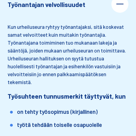
Työnantajan velvollisuudet
Kun urheiluseura ryhtyy työnantajaksi, sitä koskevat
samat velvoitteet kuin muitakin työnantajia.
Työnantajana toimiminen tuo mukanaan lakeja ja
sääntöjä, joiden mukaan urheiluseuran on toimittava.
Urheiluseuran hallituksen on syytä tutustua
huolellisesti työnantajan ja esihenkilön vastuisiin ja
velvoitteisiin jo ennen palkkaamispäätöksen
tekemistä.
Työsuhteen tunnusmerkit täyttyvät, kun
on tehty työsopimus (kirjallinen)​
työtä tehdään toiselle osapuolelle