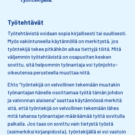
Työtehtävät
Työtehtävistä voidaan sopia kirjallisesti tai suullisesti.
Myös vakiintuneella käytännöllä on merkitystä, jos
työntekijä tekee pitkähkön aikaa tiettyjä töitä. Mitä
väljemmin työtehtävistä on osapuolten kesken
sovittu, sitä helpommin työnantaja voi työnjohto-
oikeutensa perusteella muuttaa niitä.​
Ehto ”työntekijä on velvollinen tekemään muutakin
työnantajan hänelle osoittamaa työtä tämän johdon
ja valvonnan alaisena” saattaa käytännössä merkitä
sitä, että työntekijä on velvollinen tekemään lähes
mitä tahansa työnantajan määräämää ​työtä sovitulla
palkalla. Jos taas on sovittu vain tietystä työstä​
(esimerkiksi kirjanpidosta), työntekijällä ei voi vastoin