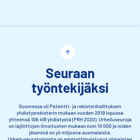
Siirry sisältöön
Seuraan
työntekijäksi
Suomessa oli Patentti- ja rekisterihallituksen
yhdistysrekisterin mukaan vuoden 2019 lopussa
yhteensä 106 418 yhdistystä (PRH 2020). Urheiluseuroja
on lajiliittojen ilmoitusten mukaan noin 10 000 ja niiden
jäseninä on yli miljoona suomalaista.
Urheiluseuratoiminta on ammattimaistunut viimeisten