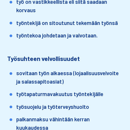
työ on vastikkeellista eli siitä saadaan
korvaus​
työntekijä on sitoutunut tekemään työnsä​
työntekoa johdetaan ja valvotaan.
Työsuhteen velvollisuudet
sovitaan työn alkaessa (lojaalisuusvelvoite
ja salassapitoasiat​)
työtapaturmavakuutus työntekijälle​
työsuojelu ja työterveyshuolto​
palkanmaksu vähintään kerran
kuukaudessa​