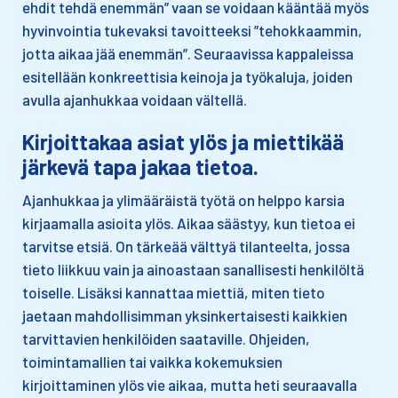
ehdit tehdä enemmän” vaan se voidaan kääntää myös
hyvinvointia tukevaksi tavoitteeksi ”tehokkaammin,
jotta aikaa jää enemmän”. Seuraavissa kappaleissa
esitellään konkreettisia keinoja ja työkaluja, joiden
avulla ajanhukkaa voidaan vältellä.
Kirjoittakaa asiat ylös ja miettikää
järkevä tapa jakaa tietoa.
Ajanhukkaa ja ylimääräistä työtä on helppo karsia
kirjaamalla asioita ylös. Aikaa säästyy, kun tietoa ei
tarvitse etsiä. On tärkeää välttyä tilanteelta, jossa
tieto liikkuu vain ja ainoastaan sanallisesti henkilöltä
toiselle. Lisäksi kannattaa miettiä, miten tieto
jaetaan mahdollisimman yksinkertaisesti kaikkien
tarvittavien henkilöiden saataville. Ohjeiden,
toimintamallien tai vaikka kokemuksien
kirjoittaminen ylös vie aikaa, mutta heti seuraavalla