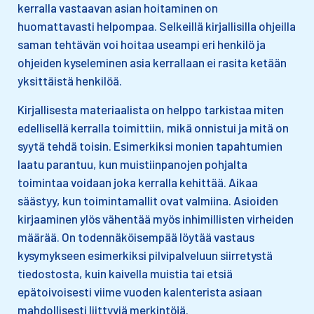
kerralla vastaavan asian hoitaminen on
huomattavasti helpompaa. Selkeillä kirjallisilla ohjeilla
saman tehtävän voi hoitaa useampi eri henkilö ja
ohjeiden kyseleminen asia kerrallaan ei rasita ketään
yksittäistä henkilöä.
Kirjallisesta materiaalista on helppo tarkistaa miten
edellisellä kerralla toimittiin, mikä onnistui ja mitä on
syytä tehdä toisin. Esimerkiksi monien tapahtumien
laatu parantuu, kun muistiinpanojen pohjalta
toimintaa voidaan joka kerralla kehittää. Aikaa
säästyy, kun toimintamallit ovat valmiina. Asioiden
kirjaaminen ylös vähentää myös inhimillisten virheiden
määrää. On todennäköisempää löytää vastaus
kysymykseen esimerkiksi pilvipalveluun siirretystä
tiedostosta, kuin kaivella muistia tai etsiä
epätoivoisesti viime vuoden kalenterista asiaan
mahdollisesti liittyviä merkintöjä.