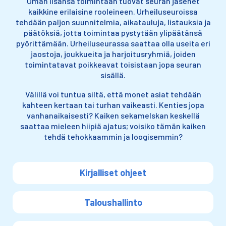
Oman lisänsä toimintaan tuovat seuran jäsenet
kaikkine erilaisine rooleineen. Urheiluseuroissa
tehdään paljon suunnitelmia, aikatauluja, listauksia ja
päätöksiä, jotta toimintaa pystytään ylipäätänsä
pyörittämään. Urheiluseurassa saattaa olla useita eri
jaostoja, joukkueita ja harjoitusryhmiä, joiden
toimintatavat poikkeavat toisistaan jopa seuran
sisällä.
Välillä voi tuntua siltä, että monet asiat tehdään
kahteen kertaan tai turhan vaikeasti. Kenties jopa
vanhanaikaisesti? Kaiken sekamelskan keskellä
saattaa mieleen hiipiä ajatus; voisiko tämän kaiken
tehdä tehokkaammin ja loogisemmin?
Kirjalliset ohjeet
Taloushallinto