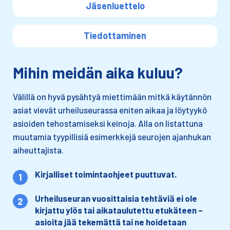
Jäsenluettelo
Tiedottaminen
Mihin meidän aika kuluu?
Välillä on hyvä pysähtyä miettimään mitkä käytännön
asiat vievät urheiluseurassa eniten aikaa ja löytyykö
asioiden tehostamiseksi keinoja. Alla on listattuna
muutamia tyypillisiä esimerkkejä seurojen ajanhukan
aiheuttajista.
Kirjalliset toimintaohjeet puuttuvat.
Urheiluseuran vuosittaisia tehtäviä ei ole
kirjattu ylös tai aikataulutettu etukäteen –
asioita jää tekemättä tai ne hoidetaan