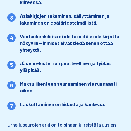
kiireessä.
Asiakirjojen tekeminen, säilyttäminen ja
jakaminen on epäjärjestelmällistä.
Vastuuhenkilöitä ei ole tai niitä ei ole kirjattu
näkyviin – ihmiset eivät tiedä kehen ottaa
yhteyttä.
Jäsenrekisteri on puutteellinen ja työläs
ylläpitää.
Maksuliikenteen seuraaminen vie runsaasti
aikaa.
Laskuttaminen on hidasta ja kankeaa.
Urheiluseurojen arki on toisinaan kiireistä ja uusien