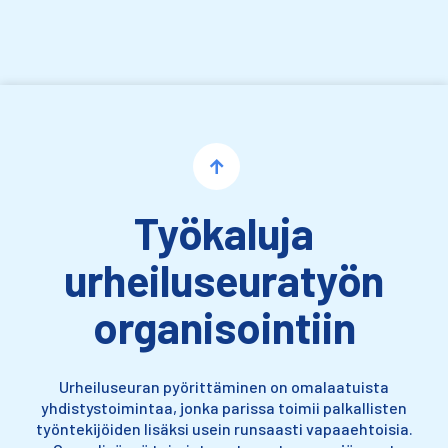
Siirry sisältöön
Työkaluja
urheiluseuratyön
organisointiin
Urheiluseuran pyörittäminen on omalaatuista
yhdistystoimintaa, jonka parissa toimii palkallisten
työntekijöiden lisäksi usein runsaasti vapaaehtoisia.