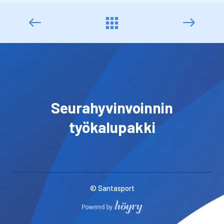
Seurahyvinvoinnin
työkalupakki
© Santasport
Digi- ja mainostoimisto Höyry Rovaniemi ja Oulu