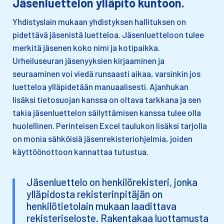
Jäsenluettelon ylläpito kuntoon.
Yhdistyslain mukaan yhdistyksen hallituksen on
pidettävä jäsenistä luetteloa. Jäsenluetteloon tulee
merkitä jäsenen koko nimi ja kotipaikka.
Urheiluseuran jäsenyyksien kirjaaminen ja
seuraaminen voi viedä runsaasti aikaa, varsinkin jos
luetteloa ylläpidetään manuaalisesti. Ajanhukan
lisäksi tietosuojan kanssa on oltava tarkkana ja sen
takia jäsenluettelon säilyttämisen kanssa tulee olla
huolellinen. Perinteisen Excel taulukon lisäksi tarjolla
on monia sähköisiä jäsenrekisteriohjelmia, joiden
käyttöönottoon kannattaa tutustua.
Jäsenluettelo on henkilörekisteri, jonka
ylläpidosta rekisterinpitäjän on
henkilötietolain mukaan laadittava
rekisteriseloste. Rakentakaa luottamusta