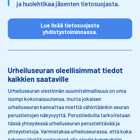
ja huolehtikaa jäsenten tietosuojasta.
Lue lisää tietosuojasta
yhdistystoiminnassa.
Urheiluseuran oleellisimmat tiedot
kaikkien saataville
Urheiluseuran viestinnän suunnitelmallisuus on oma
isompi kokonaisuutensa, mutta jokaisen
urheiluseuran kannattaa miettiä vähintäänkin seuran
perustietojen näkyvyyttä. Perustiedoilla tarkoitetaan
tässä yhteydessä urheiluseuran perustehtävää ja
yhteystietoja. Varmistakaa urheiluseurassa, että kuka
tahansa löytää vastaukset alla oleviin kysymyksiin