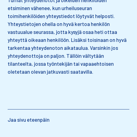
Turhat yhteydenotot ja oikeiden henkilöiden
etsiminen vähenee, kun urheiluseuran
toimihenkilöiden yhteystiedot löytyvät helposti.
Yhteystietojen ohella on hyvä kertoa henkilön
vastuualue seurassa, jotta kysyjä osaa heti ottaa
yhteyttä oikeaan henkilöön. Lisäksi toisinaan on hyvä
tarkentaa yhteydenoton aikataulua. Varsinkin jos
yhteydenottoja on paljon. Tällöin vältytään
tilanteelta, jossa työntekijän tai vapaaehtoisen
oletetaan olevan jatkuvasti saatavilla.
Jaa sivu eteenpäin