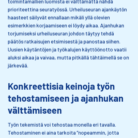
toimintamallien luomista ei välttämättä nähdä
prioriteettina seuratyössä. Urheiluseuran ajankäytön
haasteet säilyvät ennallaan mikäli yllä olevien
esimerkkien korjaamiseen ei löydy aikaa. Ajanhukan
torjumiseksi urheiluseuran johdon täytyy tehdä
päätös ratkaisujen etsimisestä ja panostaa siihen.
Uusien käytäntöjen ja työkalujen käyttöönotto vaatii
aluksi aikaa ja vaivaa, mutta pitkällä tähtäimellä se on
järkevää.
Konkreettisia keinoja työn
tehostamiseen ja ajanhukan
välttämiseen
Työn tekemistä voi tehostaa monella eri tavalla.
Tehostaminen ei aina tarkoita ”nopeammin, jotta