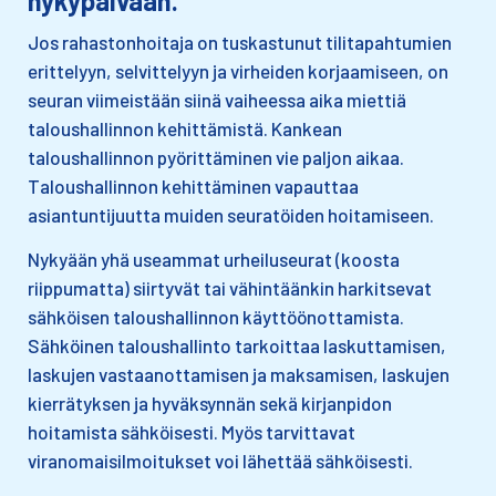
nykypäivään.
Jos rahastonhoitaja on tuskastunut tilitapahtumien
erittelyyn, selvittelyyn ja virheiden korjaamiseen, on
seuran viimeistään siinä vaiheessa aika miettiä
taloushallinnon kehittämistä. Kankean
taloushallinnon pyörittäminen vie paljon aikaa.
Taloushallinnon kehittäminen vapauttaa
asiantuntijuutta muiden seuratöiden hoitamiseen.
Nykyään yhä useammat urheiluseurat (koosta
riippumatta) siirtyvät tai vähintäänkin harkitsevat
sähköisen taloushallinnon käyttöönottamista.
Sähköinen taloushallinto tarkoittaa laskuttamisen,
laskujen vastaanottamisen ja maksamisen, laskujen
kierrätyksen ja hyväksynnän sekä kirjanpidon
hoitamista sähköisesti. Myös tarvittavat
viranomaisilmoitukset voi lähettää sähköisesti.